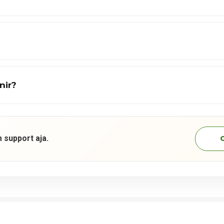
nir?
 support aja.