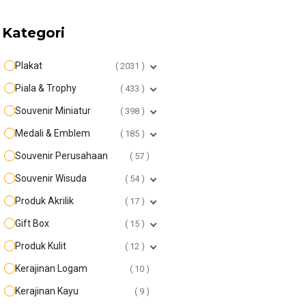
Kategori
Plakat
2031
Piala & Trophy
433
Souvenir Miniatur
398
Medali & Emblem
185
Souvenir Perusahaan
57
Souvenir Wisuda
54
Produk Akrilik
17
Gift Box
15
Produk Kulit
12
Kerajinan Logam
10
Kerajinan Kayu
9