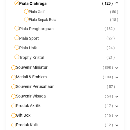
Piala Olahraga
125
Piala Golf
50
Piala Sepak Bola
18
Piala Penghargaan
182
Piala Sport
27
Piala Unik
24
Trophy Kristal
21
Souvenir Miniatur
398
Medali & Emblem
189
Souvenir Perusahaan
57
Souvenir Wisuda
54
Produk Akrilik
17
Gift Box
15
Produk Kulit
12