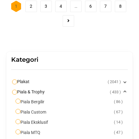
1
2
3
4
…
6
7
8
Kategori
Plakat
2041
Piala & Trophy
433
Piala Bergilir
86
Piala Custom
67
Piala Eksklusif
14
Piala MTQ
47