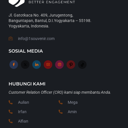
Populer
Jl. Gatotkaca No. 409, Jurugentong,
Seiring berkembangnya tren dan teknologi produksi,
Banguntapan, Bantul, D.I.Yogyakarta – 55198.
piala olahraga hadir dalam berbagai bahan dan
Yogyakarta, Indonesia.
desain. Masing-masing memiliki karakter dan
keunggulan tersendiri.
info@1souvenir.com
1. Piala Akrilik
SOSIAL MEDIA
Karakter:
ringan, modern, transparan.
Kelebihan:
bisa dipotong laser dengan bentuk
unik, cocok untuk event komunitas dan
kompetisi kreatif.
HUBUNGI KAMI
Contoh penggunaan:
lomba futsal antar kampus,
Customer Relation Officer (CRO) kami siap membantu Anda.
turnamen e-sport, hingga acara olahraga sekolah.
Aulian
Mega
2. Piala Kristal
Irfan
Amin
Karakter:
elegan, berkilau, memberi kesan
Alfian
prestisius.