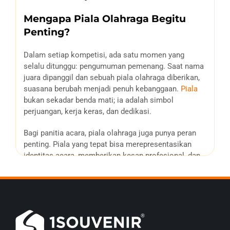
Mengapa Piala Olahraga Begitu
Penting?
Dalam setiap kompetisi, ada satu momen yang
selalu ditunggu: pengumuman pemenang. Saat nama
juara dipanggil dan sebuah piala olahraga diberikan,
suasana berubah menjadi penuh kebanggaan.
Piala
bukan sekadar benda mati; ia adalah simbol
perjuangan, kerja keras, dan dedikasi.
Bagi panitia acara, piala olahraga juga punya peran
penting. Piala yang tepat bisa merepresentasikan
identitas acara, memberikan kesan profesional, dan
menjadi kenang-kenangan yang akan dibawa pulang
oleh para juara. Itulah mengapa pemilihan piala
olahraga custom menjadi langkah yang tidak boleh
dianggap remeh.
Jenis-Jenis Piala Olahraga yang