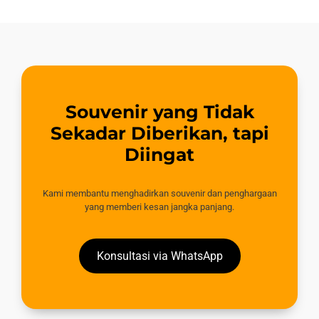
Souvenir yang Tidak
Sekadar Diberikan, tapi
Diingat
Kami membantu menghadirkan souvenir dan penghargaan
yang memberi kesan jangka panjang.
Konsultasi via WhatsApp