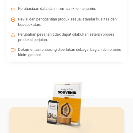
Kerahasiaan data dan informasi klien terjamin.
Revisi dan penggantian produk sesuai standar kualitas dan
kesepakatan.
Perubahan pesanan tidak dapat dilakukan setelah proses
produksi berjalan.
Dokumentasi unboxing diperlukan sebagai bagian dari proses
klaim garansi.