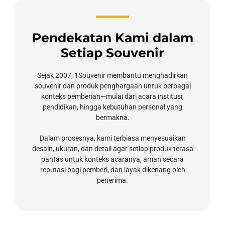
Pendekatan Kami dalam
Setiap Souvenir
Sejak 2007, 1Souvenir membantu menghadirkan
souvenir dan produk penghargaan untuk berbagai
konteks pemberian—mulai dari acara institusi,
pendidikan, hingga kebutuhan personal yang
bermakna.
Dalam prosesnya, kami terbiasa menyesuaikan
desain, ukuran, dan detail agar setiap produk terasa
pantas untuk konteks acaranya, aman secara
reputasi bagi pemberi, dan layak dikenang oleh
penerima.