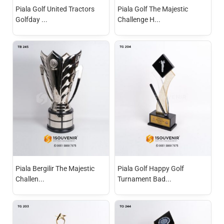
Piala Golf United Tractors
Piala Golf The Majestic
Golfday ...
Challenge H...
Piala Bergilir The Majestic
Piala Golf Happy Golf
Challen...
Turnament Bad...