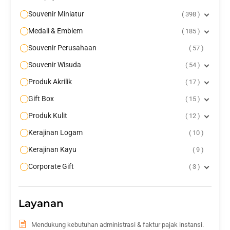
Souvenir Miniatur
398
Medali & Emblem
185
Souvenir Perusahaan
57
Souvenir Wisuda
54
Produk Akrilik
17
Gift Box
15
Produk Kulit
12
Kerajinan Logam
10
Kerajinan Kayu
9
Corporate Gift
3
Layanan
Mendukung kebutuhan administrasi & faktur pajak instansi.