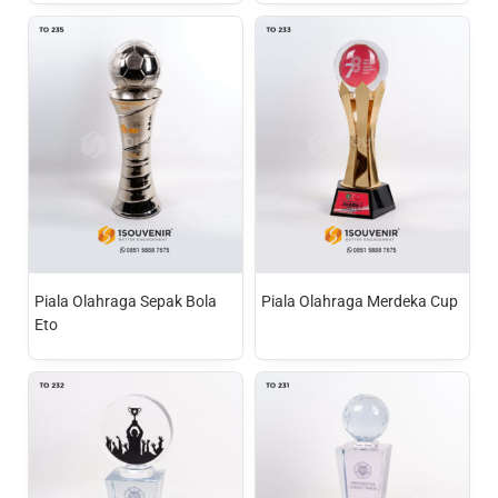
Piala Olahraga Sepak Bola
Piala Olahraga Merdeka Cup
Eto