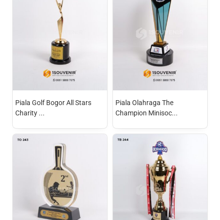
Piala Golf Bogor All Stars
Piala Olahraga The
Charity ...
Champion Minisoc...