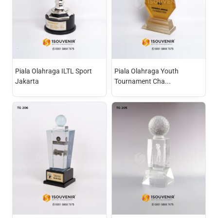
Piala Olahraga ILTL Sport
Piala Olahraga Youth
Jakarta
Tournament Cha...