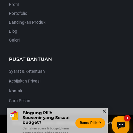
Profil
Portofolio
Bandingkan Produk
Blog
Galeri
PUSAT BANTUAN
Syarat & Ketentuan
Kebijakan Privasi
Kontak
Cara Pesan
Bingung Pilih
Souvenir yang Sesuai
1
budget?
Bantu Pilih
© Copyright By
1Souvenir
| Better Engagement | All Rights Reserved
Ceritakan acara & budget, kami