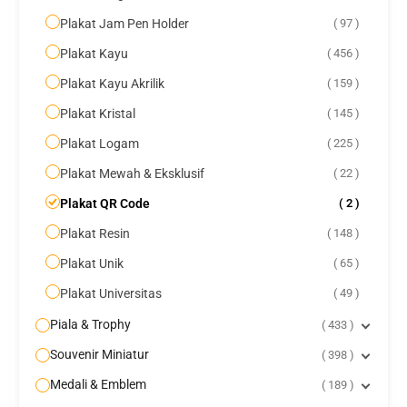
Plakat Jam Pen Holder
97
Plakat Kayu
456
Plakat Kayu Akrilik
159
Plakat Kristal
145
Plakat Logam
225
Plakat Mewah & Eksklusif
22
Plakat QR Code
2
Plakat Resin
148
Plakat Unik
65
Plakat Universitas
49
Piala & Trophy
433
Souvenir Miniatur
398
Medali & Emblem
189