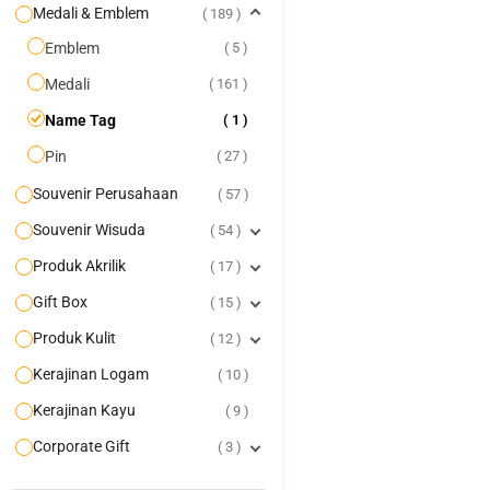
Medali & Emblem
189
Emblem
5
Medali
161
Name Tag
1
Pin
27
Souvenir Perusahaan
57
Souvenir Wisuda
54
Produk Akrilik
17
Gift Box
15
Produk Kulit
12
Kerajinan Logam
10
Kerajinan Kayu
9
Corporate Gift
3