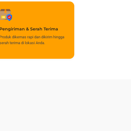
Pengiriman & Serah Terima
Produk dikemas rapi dan dikirim hingga
serah terima di lokasi Anda.