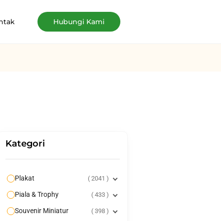
ntak
Hubungi Kami
Kategori
Plakat
2041
Piala & Trophy
433
Souvenir Miniatur
398