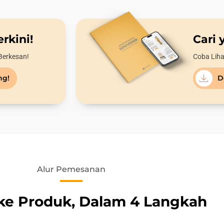
rkini!
Cari 
Berkesan!
Coba Liha
ng!
D
Alur Pemesanan
 ke Produk, Dalam 4 Langkah