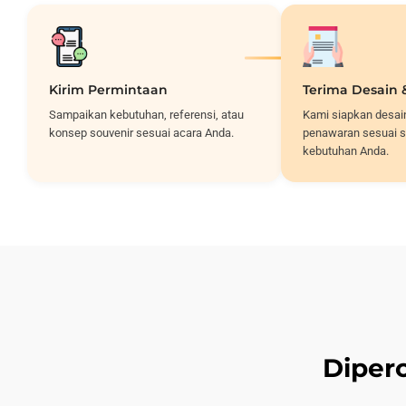
Kirim Permintaan
Terima Desain
Sampaikan kebutuhan, referensi, atau
Kami siapkan desai
konsep souvenir sesuai acara Anda.
penawaran sesuai s
kebutuhan Anda.
Diper