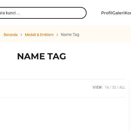
Profil
Galeri
Ko
›
›
Name Tag
Beranda
Medali & Emblem
NAME TAG
VIEW:
16
32
ALL