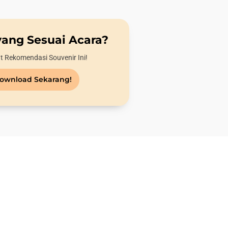
yang Sesuai Acara?
t Rekomendasi Souvenir Ini!
ownload Sekarang!