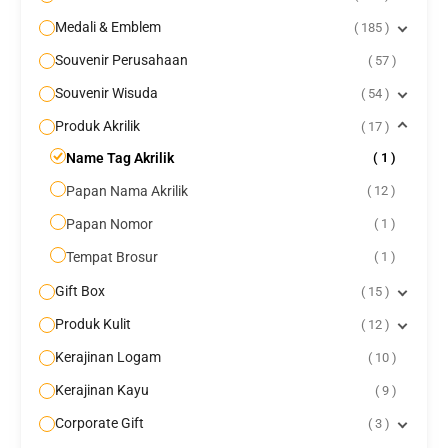
Medali & Emblem
185
Souvenir Perusahaan
57
Souvenir Wisuda
54
Produk Akrilik
17
Name Tag Akrilik
1
Papan Nama Akrilik
12
Papan Nomor
1
Tempat Brosur
1
Gift Box
15
Produk Kulit
12
Kerajinan Logam
10
Kerajinan Kayu
9
Corporate Gift
3