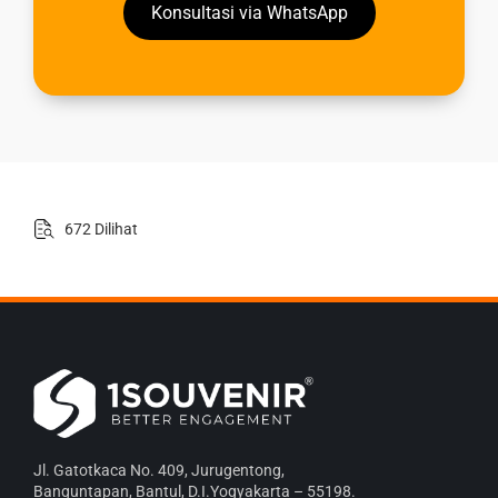
Konsultasi via WhatsApp
672 Dilihat
Jl. Gatotkaca No. 409, Jurugentong,
Banguntapan, Bantul, D.I.Yogyakarta – 55198.