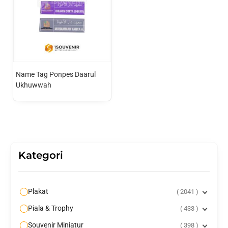
Name Tag Ponpes Daarul
Ukhuwwah
Kategori
Plakat
2041
Piala & Trophy
433
Souvenir Miniatur
398