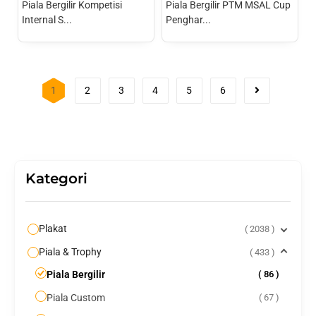
Piala Bergilir Kompetisi
Piala Bergilir PTM MSAL Cup
Internal S...
Penghar...
1
2
3
4
5
6
Kategori
Plakat
2038
Piala & Trophy
433
Piala Bergilir
86
Piala Custom
67