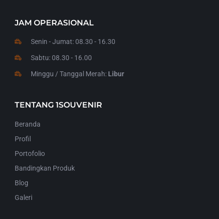
Hal yang Sering Dirasakan Saat
JAM OPERASIONAL
Mencari Piala Bergilir
Senin - Jumat: 08.30 - 16.30
Banyak panitia merasakan hal yang sama ketika
Sabtu: 08.30 - 16.00
mencari piala bergilir:
Minggu / Tanggal Merah:
Libur
Acara sudah dekat, tapi piala belum dipesan
Desain yang dikirim vendor tidak sesuai harapan
TENTANG 1SOUVENIR
Harga berubah di tengah proses
Komunikasi dengan vendor sulit
Beranda
Profil
Mencari piala bergilir yang ideal memang butuh
perhatian ekstra. Dibutuhkan vendor yang tidak hanya
Portofolio
bisa memproduksi, tetapi juga memahami kebutuhan
Bandingkan Produk
penyelenggara acara.
Blog
Tantangan Umum dan Cara
Galeri
Mengatasinya