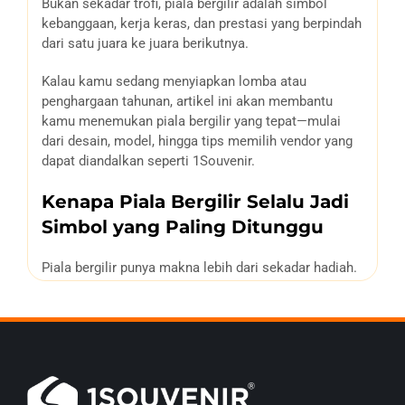
Bukan sekadar trofi, piala bergilir adalah simbol
kebanggaan, kerja keras, dan prestasi yang berpindah
dari satu juara ke juara berikutnya.
Kalau kamu sedang menyiapkan lomba atau
penghargaan tahunan, artikel ini akan membantu
kamu menemukan piala bergilir yang tepat—mulai
dari desain, model, hingga tips memilih vendor yang
dapat diandalkan seperti 1Souvenir.
Kenapa Piala Bergilir Selalu Jadi
Simbol yang Paling Ditunggu
Piala bergilir punya makna lebih dari sekadar hadiah.
Ia adalah bentuk penghargaan yang menyimpan cerita
setiap pemenang dari tahun ke tahun.
Biasanya, nama juara baru ditambahkan di bagian
alas piala, menciptakan tradisi yang berkelanjutan.
Selain itu, piala bergilir juga merepresentasikan citra