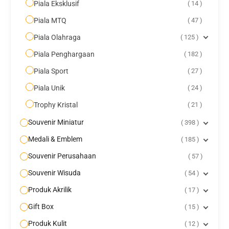
Piala Eksklusif
14
Piala MTQ
47
Piala Olahraga
125
Piala Penghargaan
182
Piala Sport
27
Piala Unik
24
Trophy Kristal
21
Souvenir Miniatur
398
Medali & Emblem
185
Souvenir Perusahaan
57
Souvenir Wisuda
54
Produk Akrilik
17
Gift Box
15
Produk Kulit
12