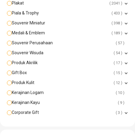
Plakat
2041
Piala & Trophy
433
Souvenir Miniatur
398
Medali & Emblem
189
Souvenir Perusahaan
57
Souvenir Wisuda
54
Produk Akrilik
17
Gift Box
15
Produk Kulit
12
Kerajinan Logam
10
Kerajinan Kayu
9
Corporate Gift
3