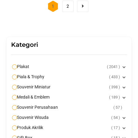
1
2
Kategori
Plakat
2041
Piala & Trophy
433
Souvenir Miniatur
398
Medali & Emblem
189
Souvenir Perusahaan
57
Souvenir Wisuda
54
Produk Akrilik
17
Gift Box
15