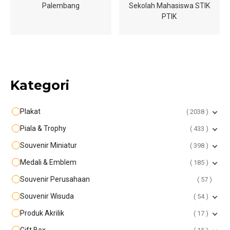
Palembang
Sekolah Mahasiswa STIK
PTIK
Kategori
Plakat
2038
Piala & Trophy
433
Souvenir Miniatur
398
Medali & Emblem
185
Souvenir Perusahaan
57
Souvenir Wisuda
54
Produk Akrilik
17
Gift Box