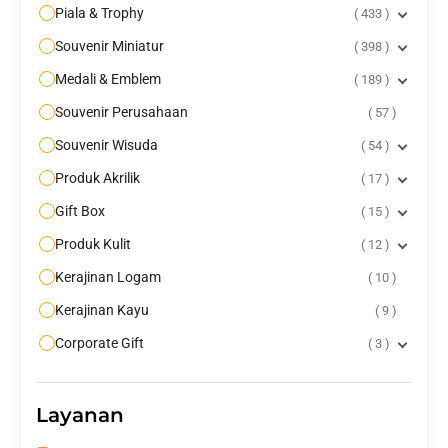
Piala & Trophy
433
Souvenir Miniatur
398
Medali & Emblem
189
Souvenir Perusahaan
57
Souvenir Wisuda
54
Produk Akrilik
17
Gift Box
15
Produk Kulit
12
Kerajinan Logam
10
Kerajinan Kayu
9
Corporate Gift
3
Layanan