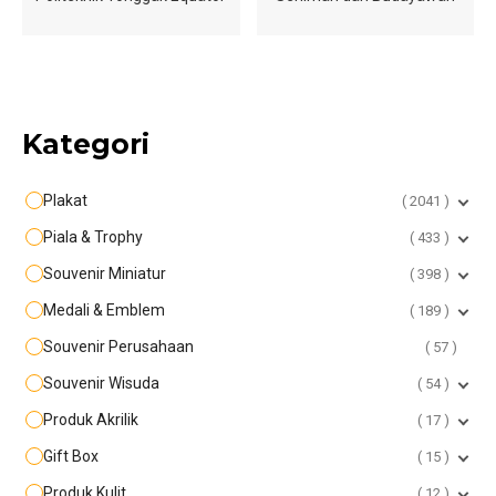
Kategori
Plakat
2041
Piala & Trophy
433
Souvenir Miniatur
398
Medali & Emblem
189
Souvenir Perusahaan
57
Souvenir Wisuda
54
Produk Akrilik
17
Gift Box
15
Produk Kulit
12