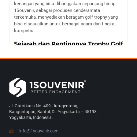
kenangan yang bisa dibanggakan sepanjang hidup.
1Souvenir, sebagai produsen cenderamata
terkemuka, menyediakan beragam golf trophy yang
bisa disesuaikan untuk berbagai acara dan tingkat
kompetisi.
Sejarah dan Pentingnya Trophy Golf
Dalam setiap olahraga, piala atau trophy merupakan
lambang keberhasilan dan pencapaian, dan golf tidak
terkecuali. Di setiap turnamen besar, pemenang
menerima golf trophy awards sebagai bentuk
pengakuan atas kerja keras dan dedikasinya. Trophy
ini sering kali dibuat dengan desain unik yang
menggambarkan karakteristik dari olahraga golf itu
sendiri, seperti golf ball trophy atau piala berbentuk
Jl. Gatotkaca No. 409, Jurugentong,
stik golf.
Banguntapan, Bantul, D.I.Yogyakarta – 55198.
Yogyakarta, Indonesia.
Salah satu trophy golf yang paling terkenal di dunia
adalah Claret Jug golf trophy, yang diberikan kepada
info@1souvenir.com