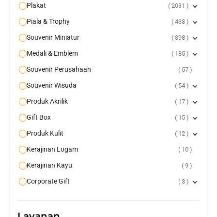
Plakat
2031
Piala & Trophy
433
Souvenir Miniatur
398
Medali & Emblem
185
Souvenir Perusahaan
57
Souvenir Wisuda
54
Produk Akrilik
17
Gift Box
15
Produk Kulit
12
Kerajinan Logam
10
Kerajinan Kayu
9
Corporate Gift
3
Layanan