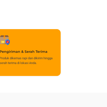
Pengiriman & Serah Terima
Produk dikemas rapi dan dikirim hingga
serah terima di lokasi Anda.