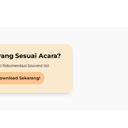
yang Sesuai Acara?
t Rekomendasi Souvenir Ini!
ownload Sekarang!