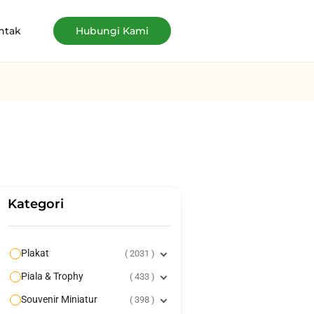
ntak
Hubungi Kami
Kategori
Plakat
2031
Piala & Trophy
433
Souvenir Miniatur
398