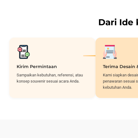
Dari Ide
Kirim Permintaan
Terima Desain
Sampaikan kebutuhan, referensi, atau
Kami siapkan desai
konsep souvenir sesuai acara Anda.
penawaran sesuai s
kebutuhan Anda.