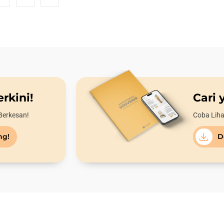
rkini!
Cari 
Berkesan!
Coba Liha
ng!
D