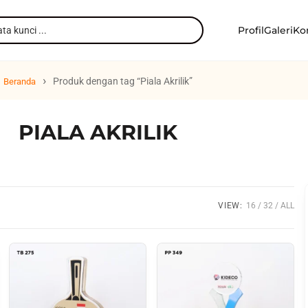
Profil
Galeri
Ko
›
Produk dengan tag “Piala Akrilik”
Beranda
PIALA AKRILIK
VIEW:
16
32
ALL