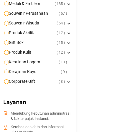
Medali & Emblem
185
Souvenir Perusahaan
57
Souvenir Wisuda
54
Produk Akrilik
17
Gift Box
15
Produk Kulit
12
Kerajinan Logam
10
Kerajinan Kayu
9
Corporate Gift
3
Layanan
Mendukung kebutuhan administrasi
& faktur pajak instansi.
Kerahasiaan data dan informasi