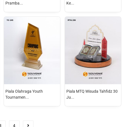
Pramba...
Ke...
Piala Olahraga Youth
Piala MTQ Wisuda Tahfidz 30
Tournamen...
Ju...
3
4