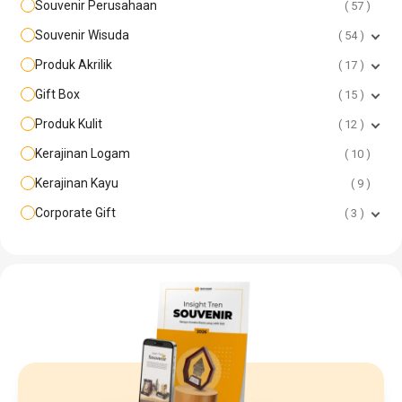
Souvenir Perusahaan
57
Souvenir Wisuda
54
Produk Akrilik
17
Gift Box
15
Produk Kulit
12
Kerajinan Logam
10
Kerajinan Kayu
9
Corporate Gift
3