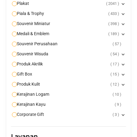
Plakat
2041
Piala & Trophy
433
Souvenir Miniatur
398
Medali & Emblem
189
Souvenir Perusahaan
57
Souvenir Wisuda
54
Produk Akrilik
17
Gift Box
15
Produk Kulit
12
Kerajinan Logam
10
Kerajinan Kayu
9
Corporate Gift
3
Layanan