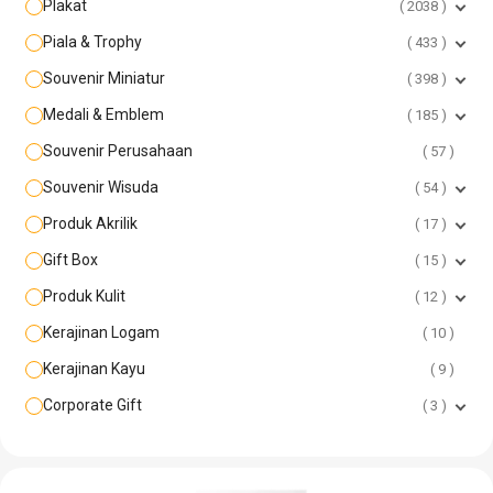
Plakat
2038
Piala & Trophy
433
Souvenir Miniatur
398
Medali & Emblem
185
Souvenir Perusahaan
57
Souvenir Wisuda
54
Produk Akrilik
17
Gift Box
15
Produk Kulit
12
Kerajinan Logam
10
Kerajinan Kayu
9
Corporate Gift
3