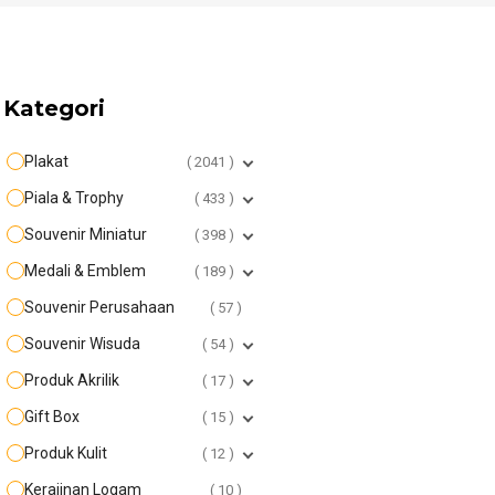
Kategori
Plakat
2041
Piala & Trophy
433
Souvenir Miniatur
398
Medali & Emblem
189
Souvenir Perusahaan
57
Souvenir Wisuda
54
Produk Akrilik
17
Gift Box
15
Produk Kulit
12
Kerajinan Logam
10