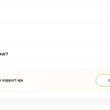
nir?
 support aja.