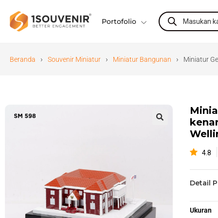
Portofolio
›
›
›
Beranda
Souvenir Miniatur
Miniatur Bangunan
Miniatur G
Mini
kenan
🔍
Welli
4.8
Detail 
Ukuran