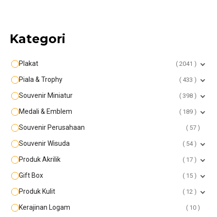
Kategori
Plakat
2041
Piala & Trophy
433
Souvenir Miniatur
398
Medali & Emblem
189
Souvenir Perusahaan
57
Souvenir Wisuda
54
Produk Akrilik
17
Gift Box
15
Produk Kulit
12
Kerajinan Logam
10