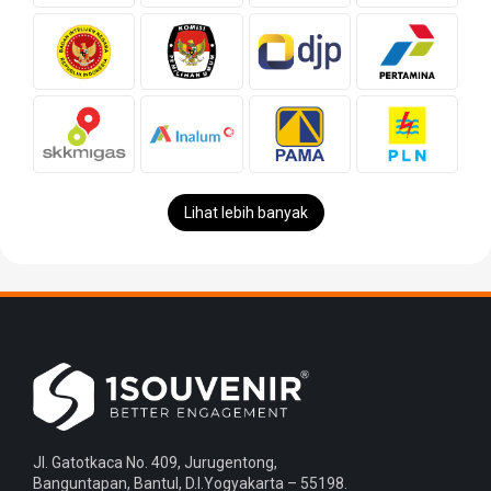
Lihat lebih banyak
Jl. Gatotkaca No. 409, Jurugentong,
Banguntapan, Bantul, D.I.Yogyakarta – 55198.