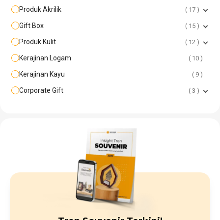
Produk Akrilik
17
Gift Box
15
Produk Kulit
12
Kerajinan Logam
10
Kerajinan Kayu
9
Corporate Gift
3