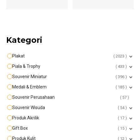
Kategori
Plakat
2023
Piala & Trophy
433
Souvenir Miniatur
396
Medali & Emblem
185
Souvenir Perusahaan
57
Souvenir Wisuda
54
Produk Akrilik
17
Gift Box
15
Produk Kulit
12