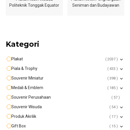
Politeknik Tonggak Equator
Seniman dan Budayawan
Kategori
Plakat
2037
Piala & Trophy
433
Souvenir Miniatur
398
Medali & Emblem
185
Souvenir Perusahaan
57
Souvenir Wisuda
54
Produk Akrilik
17
Gift Box
15