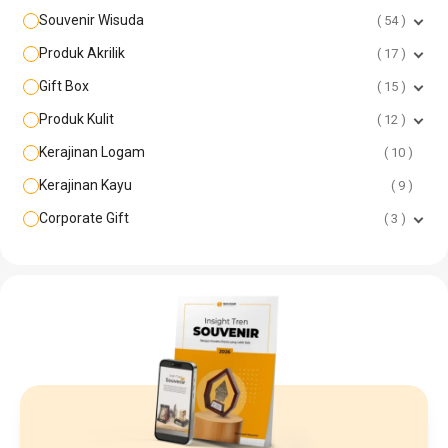
Souvenir Wisuda
54
Produk Akrilik
17
Gift Box
15
Produk Kulit
12
Kerajinan Logam
10
Kerajinan Kayu
9
Corporate Gift
3