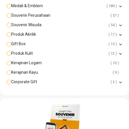
Medali & Emblem
189
Souvenir Perusahaan
57
Souvenir Wisuda
54
Produk Akrilik
17
Gift Box
15
Produk Kulit
12
Kerajinan Logam
10
Kerajinan Kayu
9
Corporate Gift
3