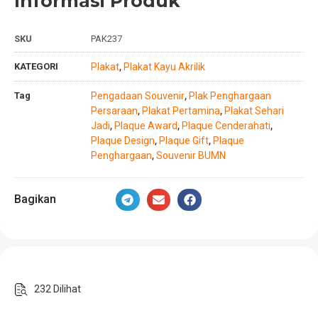
Informasi Produk
SKU
PAK237
KATEGORI
Plakat
Plakat Kayu Akrilik
,
Tag
Pengadaan Souvenir
Plak Penghargaan
,
Persaraan
Plakat Pertamina
Plakat Sehari
,
,
Jadi
Plaque Award
Plaque Cenderahati
,
,
,
Plaque Design
Plaque Gift
Plaque
,
,
Penghargaan
Souvenir BUMN
,
Bagikan
232 Dilihat