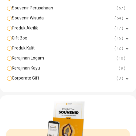
Souvenir Perusahaan
57
Souvenir Wisuda
54
Produk Akrilik
17
Gift Box
15
Produk Kulit
12
Kerajinan Logam
10
Kerajinan Kayu
9
Corporate Gift
3