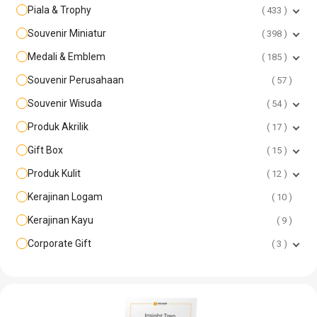
Piala & Trophy
433
Souvenir Miniatur
398
Medali & Emblem
185
Souvenir Perusahaan
57
Souvenir Wisuda
54
Produk Akrilik
17
Gift Box
15
Produk Kulit
12
Kerajinan Logam
10
Kerajinan Kayu
9
Corporate Gift
3