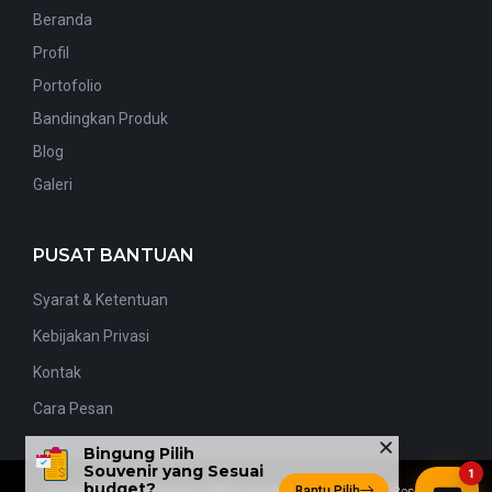
Beranda
Profil
Portofolio
Bandingkan Produk
Blog
Galeri
PUSAT BANTUAN
Syarat & Ketentuan
Kebijakan Privasi
Kontak
Cara Pesan
Bingung Pilih
Souvenir yang Sesuai
1
budget?
Bantu Pilih
© Copyright By
1Souvenir
| Better Engagement | All Rights Reserved