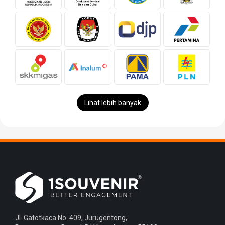
Lihat lebih banyak
Jl. Gatotkaca No. 409, Jurugentong,