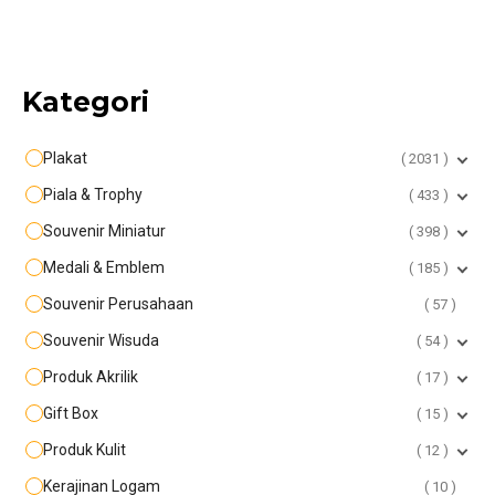
Kategori
Plakat
2031
Piala & Trophy
433
Souvenir Miniatur
398
Medali & Emblem
185
Souvenir Perusahaan
57
Souvenir Wisuda
54
Produk Akrilik
17
Gift Box
15
Produk Kulit
12
Kerajinan Logam
10