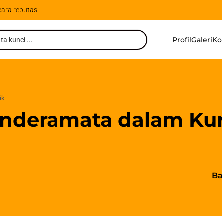
cara reputasi
Profil
Galeri
Ko
ik
Cinderamata dalam K
Ba