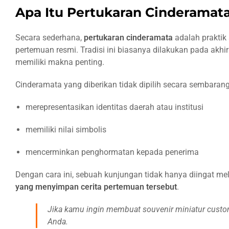
Diplomatik
Apa Itu Pertukaran Cinderamat
1.
Menunjukkan
Secara sederhana,
pertukaran cinderamata
adalah praktik
penghormatan
pertemuan resmi. Tradisi ini biasanya dilakukan pada akh
kepada tamu
memiliki makna penting.
2.
Cinderamata yang diberikan tidak dipilih secara sembaran
Mengabadikan
momen
merepresentasikan identitas daerah atau institusi
pertemuan
memiliki nilai simbolis
3.
Mewakili
mencerminkan penghormatan kepada penerima
identitas
budaya
Dengan cara ini, sebuah kunjungan tidak hanya diingat mel
yang menyimpan cerita pertemuan tersebut
.
Situasi di
Mana
Jika kamu ingin membuat souvenir miniatur custo
Pertukaran
Anda.
Cinderamata