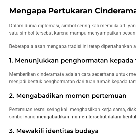
Biasanya
Mengapa Pertukaran Cinderamat
Dilakukan
Jenis
Dalam dunia diplomasi, simbol sering kali memiliki arti y
Cinderamata
satu simbol tersebut karena mampu menyampaikan pesan y
yang Sering
Digunakan
Beberapa alasan mengapa tradisi ini tetap dipertahankan an
Plakat
1. Menunjukkan penghormatan kepada
kenang-
kenangan
Memberikan cinderamata adalah cara sederhana untuk menu
menjadi bentuk penghormatan dari tuan rumah kepada ta
Miniatur
bangunan
2. Mengabadikan momen pertemuan
atau
landmark
Pertemuan resmi sering kali menghasilkan kerja sama, dis
Kerajinan
simbol yang
mengabadikan momen tersebut dalam bentuk 
khas
daerah
3. Mewakili identitas budaya