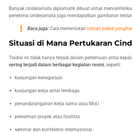
Karya
Banyak cinderamata diplomatik dibuat untuk mencerminkan 
seni
penerima cinderamata juga mendapatkan gambaran tentang
simbolis
Baca juga:
Cara menentukan
tulisan plakat pengha
Makna di
Balik
Situasi di Mana Pertukaran Cin
Sebuah
Cinderamata
Diplomatik
Tradisi ini tidak hanya terjadi dalam pertemuan antar kepa
sering terjadi dalam berbagai kegiatan resmi
, seperti:
Mengapa
Memilih
kunjungan kenegaraan
Cinderamata
yang Tepat
kunjungan kerja antar lembaga
Itu Penting
penandatanganan kerja sama atau MoU
Hal yang
Perlu
peresmian proyek atau fasilitas
Diketahui
seminar dan konferensi internasional