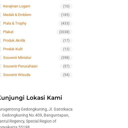
Kerajinan Logam
(10)
Medali & Emblem
(185)
Piala & Trophy
(433)
Plakat
(2038)
Produk Akrilik
(17)
Produk Kulit
(12)
Souvenir Miniatur
(398)
Souvenir Perusahaan
(57)
Souvenir Wisuda
(54)
Kunjungi Lokasi Kami
urugentong Gedongkuning, Jl. Gatotkaca
l. Gedongkuning No.409, Banguntapan,
antul Regency, Special Region of
ogyakarta 55198