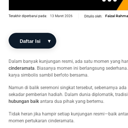
Faizal Rahm
Terakhir diperbarui pada:
13 Maret 2026
Ditulis oleh:
Daftar Isi
Apa Itu
Dalam banyak kunjungan resmi, ada satu momen yang hampi
Pertukaran
cinderamata
. Biasanya momen ini berlangsung sederhana
Cinderamata
karya simbolis sambil berfoto bersama.
dalam
Diplomasi
Namun di balik seremoni singkat tersebut, sebenarnya ad
sekadar pemberian hadiah. Dalam dunia diplomatik, tradisi
Mengapa
hubungan baik
antara dua pihak yang bertemu.
Pertukaran
Cinderamata
Tidak heran jika hampir setiap kunjungan resmi—baik anta
Menjadi
momen pertukaran cinderamata.
Tradisi