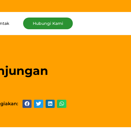
ntak
Hubungi Kami
unjungan
giakan: