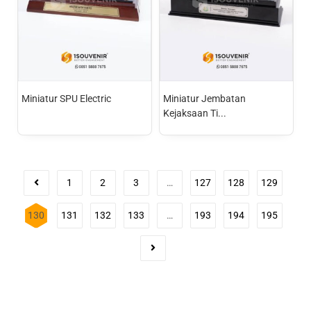
Miniatur SPU Electric
Miniatur Jembatan
Kejaksaan Ti...
1
2
3
…
127
128
129
130
131
132
133
…
193
194
195