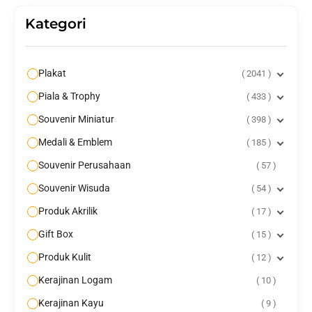
Kategori
Plakat
2041
Piala & Trophy
433
Souvenir Miniatur
398
Medali & Emblem
185
Souvenir Perusahaan
57
Souvenir Wisuda
54
Produk Akrilik
17
Gift Box
15
Produk Kulit
12
Kerajinan Logam
10
Kerajinan Kayu
9