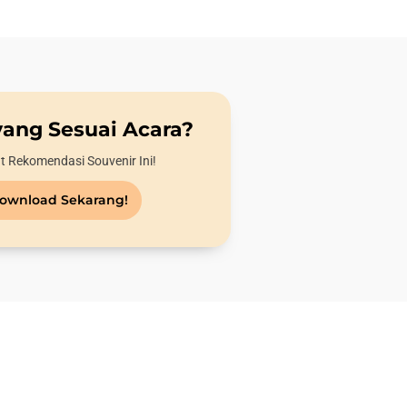
yang Sesuai Acara?
t Rekomendasi Souvenir Ini!
ownload Sekarang!