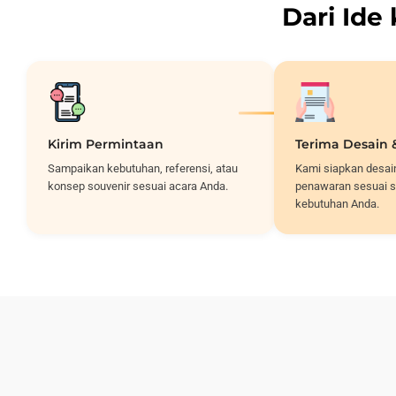
Dari Ide
Kirim Permintaan
Terima Desain
Sampaikan kebutuhan, referensi, atau
Kami siapkan desai
konsep souvenir sesuai acara Anda.
penawaran sesuai s
kebutuhan Anda.