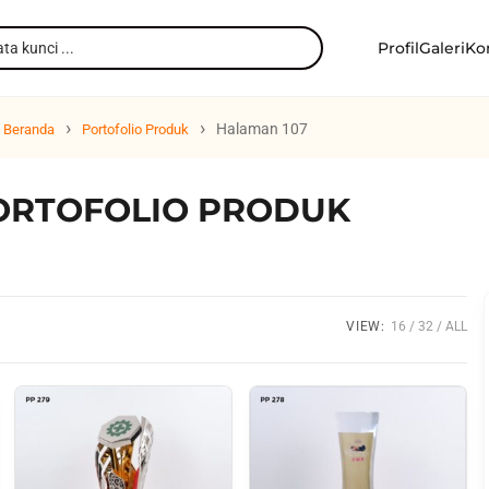
Profil
Galeri
Ko
›
›
Halaman 107
Beranda
Portofolio Produk
ORTOFOLIO PRODUK
VIEW:
16
32
ALL