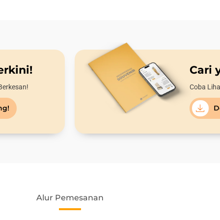
rkini!
Cari 
Berkesan!
Coba Liha
ng!
D
Alur Pemesanan