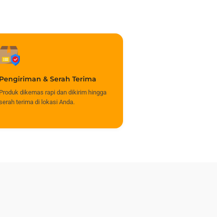
Pengiriman & Serah Terima
Produk dikemas rapi dan dikirim hingga
serah terima di lokasi Anda.