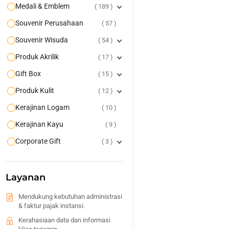
Medali & Emblem
189
Souvenir Perusahaan
57
Souvenir Wisuda
54
Produk Akrilik
17
Gift Box
15
Produk Kulit
12
Kerajinan Logam
10
Kerajinan Kayu
9
Corporate Gift
3
Layanan
Mendukung kebutuhan administrasi
& faktur pajak instansi.
Kerahasiaan data dan informasi