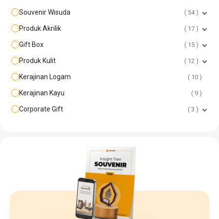
Souvenir Wisuda
54
Produk Akrilik
17
Gift Box
15
Produk Kulit
12
Kerajinan Logam
10
Kerajinan Kayu
9
Corporate Gift
3