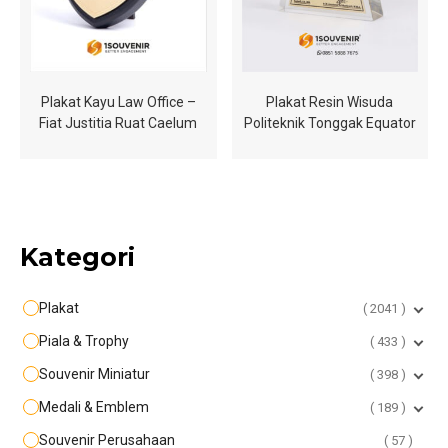
Plakat Kayu Law Office –
Plakat Resin Wisuda
Fiat Justitia Ruat Caelum
Politeknik Tonggak Equator
Kategori
Plakat
2041
Piala & Trophy
433
Souvenir Miniatur
398
Medali & Emblem
189
Souvenir Perusahaan
57