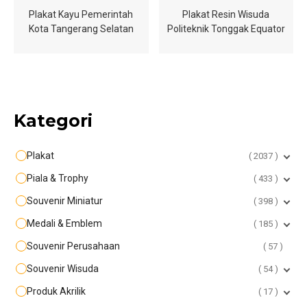
Plakat Kayu Pemerintah
Plakat Resin Wisuda
Kota Tangerang Selatan
Politeknik Tonggak Equator
Kategori
Plakat
2037
Piala & Trophy
433
Souvenir Miniatur
398
Medali & Emblem
185
Souvenir Perusahaan
57
Souvenir Wisuda
54
Produk Akrilik
17