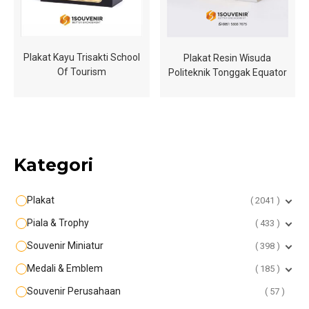
Plakat Kayu Trisakti School
Plakat Resin Wisuda
Of Tourism
Politeknik Tonggak Equator
Kategori
Plakat
2041
Piala & Trophy
433
Souvenir Miniatur
398
Medali & Emblem
185
Souvenir Perusahaan
57