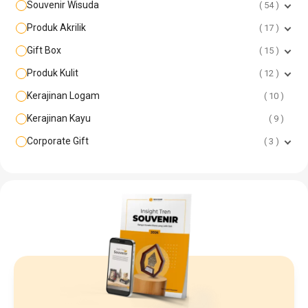
Souvenir Wisuda
54
Produk Akrilik
17
Gift Box
15
Produk Kulit
12
Kerajinan Logam
10
Kerajinan Kayu
9
Corporate Gift
3