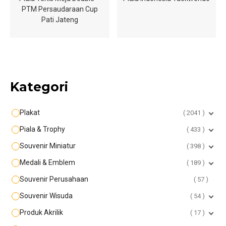
PTM Persaudaraan Cup
Pati Jateng
Kategori
Plakat
2041
Piala & Trophy
433
Souvenir Miniatur
398
Medali & Emblem
189
Souvenir Perusahaan
57
Souvenir Wisuda
54
Produk Akrilik
17