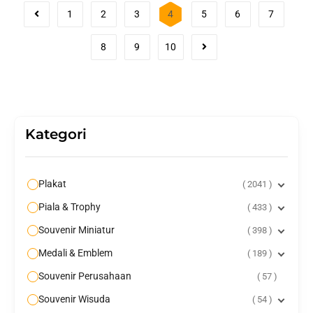
1
2
3
4
5
6
7
8
9
10
Kategori
Plakat
2041
Piala & Trophy
433
Souvenir Miniatur
398
Medali & Emblem
189
Souvenir Perusahaan
57
Souvenir Wisuda
54