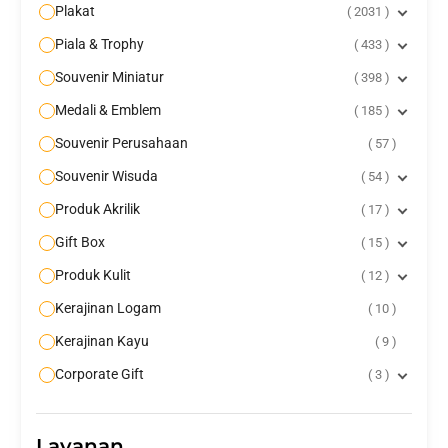
Plakat
2031
Piala & Trophy
433
Souvenir Miniatur
398
Medali & Emblem
185
Souvenir Perusahaan
57
Souvenir Wisuda
54
Produk Akrilik
17
Gift Box
15
Produk Kulit
12
Kerajinan Logam
10
Kerajinan Kayu
9
Corporate Gift
3
Layanan