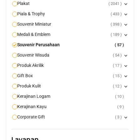
Plakat
2041
Piala & Trophy
433
Souvenir Miniatur
398
Medali & Emblem
189
Souvenir Perusahaan
57
Souvenir Wisuda
54
Produk Akrilik
17
Gift Box
15
Produk Kulit
12
Kerajinan Logam
10
Kerajinan Kayu
9
Corporate Gift
3
Layanan