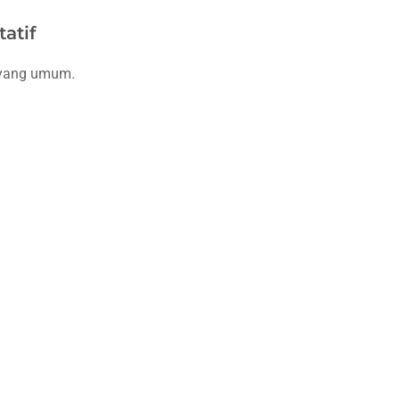
atif
n yang umum.