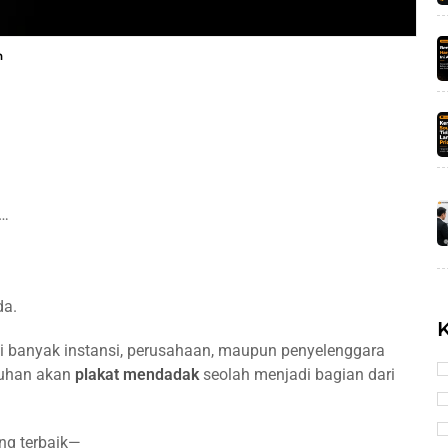
n
a…
da.
 bagi banyak instansi, perusahaan, maupun penyelenggara
utuhan akan
plakat mendadak
seolah menjadi bagian dari
ang terbaik—