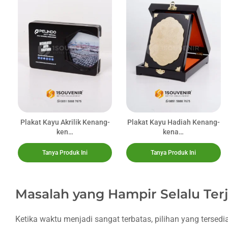
Makna
Dampaknya
Lebih Besar
dari yang
Dibayangkan
Realitanya,
Kondisi Ini
Tidak
Selalu
Plakat Kayu Akrilik Kenang-
Plakat Kayu Hadiah Kenang-
Bisa
ken…
kena…
Dihindari
Tanya Produk Ini
Tanya Produk Ini
Di Sini
Banyak
Instansi
Masalah yang Hampir Selalu Ter
Mulai
Mengubah
Cara
Ketika waktu menjadi sangat terbatas, pilihan yang tersed
Mereka