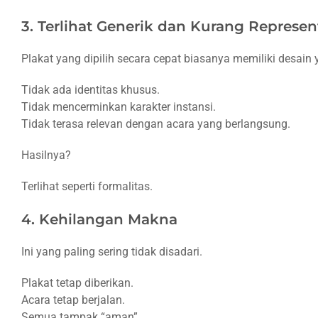
Solusinya
3. Terlihat Generik dan Kurang Represent
Mungkin
Plakat yang dipilih secara cepat biasanya memiliki desai
yang
Perlu
Tidak ada identitas khusus.
Diubah
Tidak mencerminkan karakter instansi.
Bukan
Tidak terasa relevan dengan acara yang berlangsung.
Situasinya
Hasilnya?
Terlihat seperti formalitas.
4. Kehilangan Makna
Ini yang paling sering tidak disadari.
Plakat tetap diberikan.
Acara tetap berjalan.
Semua tampak “aman”.