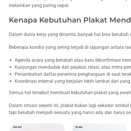
Terjadi
melainkan yang paling cepat.
Saat
Butuh
Kenapa Kebutuhan Plakat Menda
Cepat
1. Pilihan
Dalam dunia kerja yang dinamis, banyak hal bisa berubah 
yang
Sangat
Beberapa kondisi yang sering terjadi di lapangan antara lai
Terbatas
Agenda acara yang berubah atau baru dikonfirmasi mend
2. Kualitas
Kunjungan mendadak dari pejabat, relasi, atau mitra pen
yang
Penambahan daftar penerima penghargaan di saat terak
Dikorbankan
Koordinasi internal yang berjalan lebih lambat dari yan
3. Terlihat
Semua hal tersebut membuat kebutuhan plakat yang awalnya
Generik dan
Kurang
Dalam situasi seperti ini, plakat bukan lagi sekadar simb
Representatif
tapi berubah menjadi sesuatu yang
harus ada, dan harus se
4.
Kehilangan