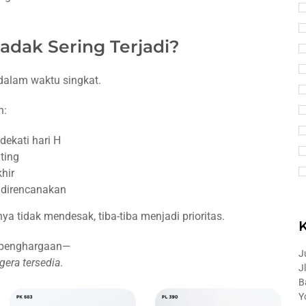
dak Sering Terjadi?
dalam waktu singkat.
n:
ekati hari H
ting
hir
g direncanakan
 tidak mendesak, tiba-tiba menjadi prioritas.
ol penghargaan—
J
gera tersedia
.
J
B
Y