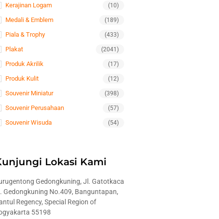
Kerajinan Logam
(10)
Medali & Emblem
(189)
Piala & Trophy
(433)
Plakat
(2041)
Produk Akrilik
(17)
Produk Kulit
(12)
Souvenir Miniatur
(398)
Souvenir Perusahaan
(57)
Souvenir Wisuda
(54)
Kunjungi Lokasi Kami
urugentong Gedongkuning, Jl. Gatotkaca
l. Gedongkuning No.409, Banguntapan,
antul Regency, Special Region of
ogyakarta 55198