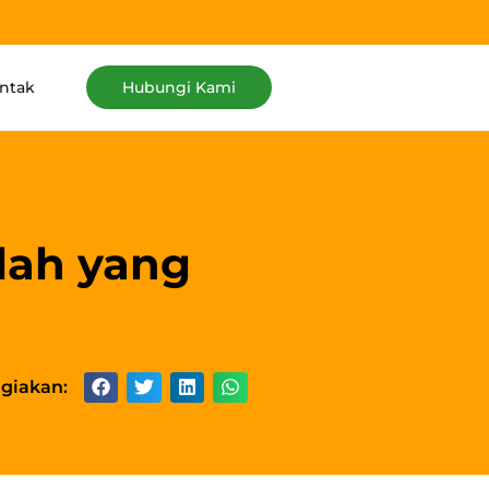
ntak
Hubungi Kami
lah yang
giakan: