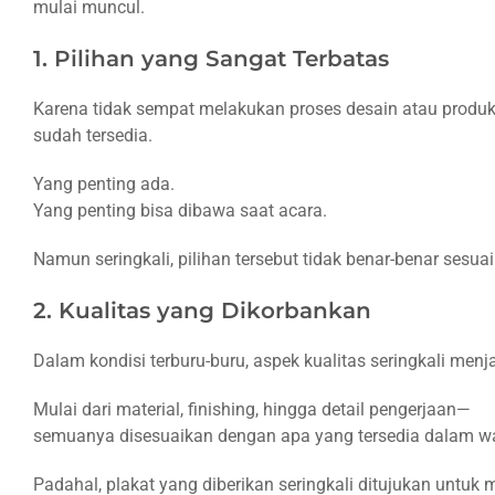
mulai muncul.
Plakat
1. Pilihan yang Sangat Terbatas
Siap
Pakai
Karena tidak sempat melakukan proses desain atau produks
Tidak
sudah tersedia.
Harus
Terlihat
Yang penting ada.
“Asal
Yang penting bisa dibawa saat acara.
Ada”
Namun seringkali, pilihan tersebut tidak benar-benar sesu
Tetap Bisa
Menyampaikan
2. Kualitas yang Dikorbankan
Makna,
Bahkan dalam
Dalam kondisi terburu-buru, aspek kualitas seringkali men
Waktu Singkat
Mulai dari material, finishing, hingga detail pengerjaan—
Dan Di Titik
semuanya disesuaikan dengan apa yang tersedia dalam wa
Ini, Banyak
yang Mulai
Padahal, plakat yang diberikan seringkali ditujukan untuk
Menemukan