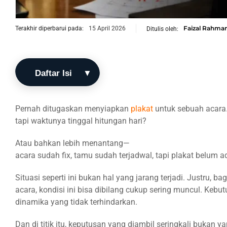
Faizal Rahma
Terakhir diperbarui pada:
15 April 2026
Ditulis oleh:
Daftar Isi
Kenapa
Pernah ditugaskan menyiapkan
plakat
untuk sebuah acar
Kebutuhan
tapi waktunya tinggal hitungan hari?
Plakat
Mendadak
Atau bahkan lebih menantang—
Sering
acara sudah fix, tamu sudah terjadwal, tapi plakat belum a
Terjadi?
Situasi seperti ini bukan hal yang jarang terjadi. Justru,
Masalah
acara, kondisi ini bisa dibilang cukup sering muncul. Keb
yang
dinamika yang tidak terhindarkan.
Hampir
Selalu
Dan di titik itu, keputusan yang diambil seringkali bukan y