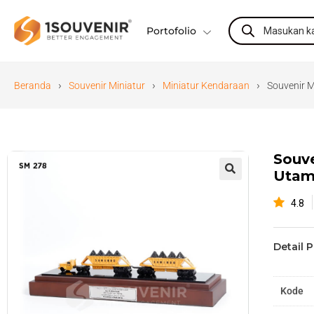
Portofolio
›
›
›
Beranda
Souvenir Miniatur
Miniatur Kendaraan
Souvenir M
Souve
Utam
🔍
4.8
Detail 
Kode