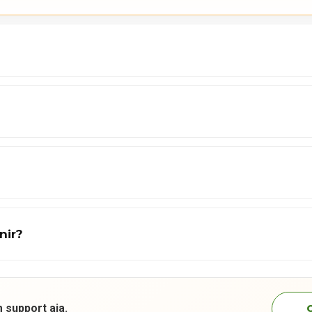
nir?
 support aja.