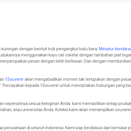
m kuningan dengan bentuk truk pengangkut batu bara.
Miniatur kendara
k dudukannya menggunakan kayu cat cokelat dengan tambahan plat logam
pu menyampaikan pesan dengan lebih berkesan. Dan dengan memberikan
ari
1Souvenir
akan mengabadikan momen tak terlupakan dengan pesan 
if. Percayakan kepada 1Souvenir untuk menciptakan hubungan yang be
an sepenuhnya sesuai keinginan Anda. kami memastikan setiap prod
intahan, atau universitas Anda. Koleksi kami akan menampilkan souven
perusahaan di seluruh Indonesia. Kami siap berdiskusi dan bertukar 