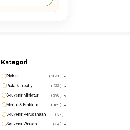
Kategori
Plakat
2041
Piala & Trophy
433
Souvenir Miniatur
398
Medali & Emblem
189
Souvenir Perusahaan
57
Souvenir Wisuda
54