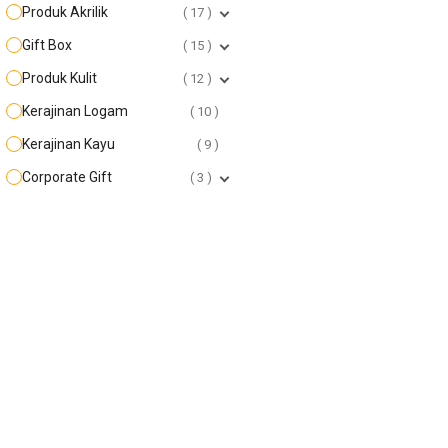
Produk Akrilik
17
Gift Box
15
Produk Kulit
12
Kerajinan Logam
10
Kerajinan Kayu
9
Corporate Gift
3