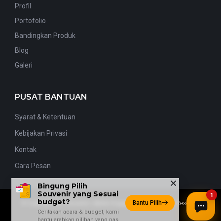
Profil
Portofolio
Bandingkan Produk
Blog
Galeri
PUSAT BANTUAN
Syarat & Ketentuan
Kebijakan Privasi
Kontak
Cara Pesan
Bingung Pilih
Souvenir yang Sesuai
1
budget?
Bantu Pilih
© Copyright By
1Souvenir
| Better Engagement | All Rights Reserved
Ceritakan acara & budget, kami
bantu arahkan pilihan yang pas.