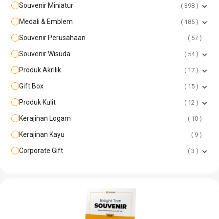
Souvenir Miniatur
398
Medali & Emblem
185
Souvenir Perusahaan
57
Souvenir Wisuda
54
Produk Akrilik
17
Gift Box
15
Produk Kulit
12
Kerajinan Logam
10
Kerajinan Kayu
9
Corporate Gift
3