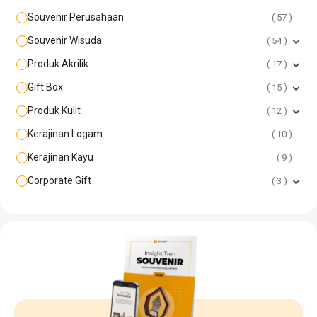
Souvenir Perusahaan
57
Souvenir Wisuda
54
Produk Akrilik
17
Gift Box
15
Produk Kulit
12
Kerajinan Logam
10
Kerajinan Kayu
9
Corporate Gift
3