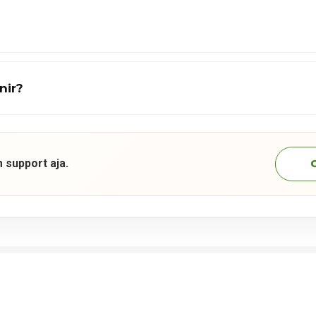
nir?
 support aja.