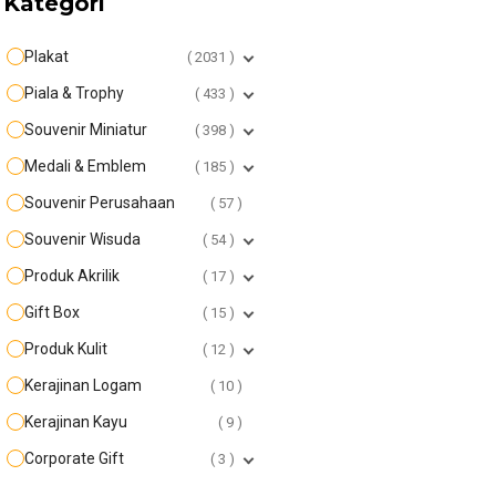
Kategori
Plakat
2031
Piala & Trophy
433
Souvenir Miniatur
398
Medali & Emblem
185
Souvenir Perusahaan
57
Souvenir Wisuda
54
Produk Akrilik
17
Gift Box
15
Produk Kulit
12
Kerajinan Logam
10
Kerajinan Kayu
9
Corporate Gift
3