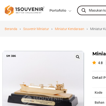
Portofolio
›
›
›
Beranda
Souvenir Miniatur
Miniatur Kendaraan
Miniatur 
Minia
4.8
🔍
Detail 
Kode
Bahan