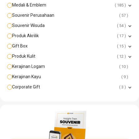
Medali & Emblem
185
Souvenir Perusahaan
57
Souvenir Wisuda
54
Produk Akrilik
17
Gift Box
15
Produk Kulit
12
Kerajinan Logam
10
Kerajinan Kayu
9
Corporate Gift
3