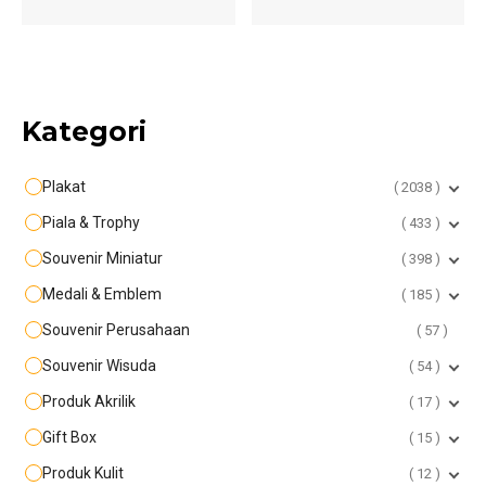
Kategori
Plakat
2038
Piala & Trophy
433
Souvenir Miniatur
398
Medali & Emblem
185
Souvenir Perusahaan
57
Souvenir Wisuda
54
Produk Akrilik
17
Gift Box
15
Produk Kulit
12