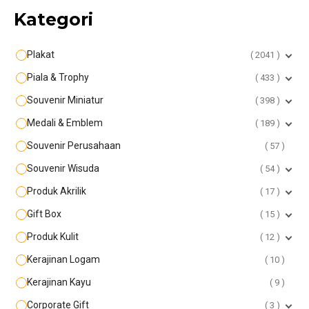
Kategori
Plakat
2041
Piala & Trophy
433
Souvenir Miniatur
398
Medali & Emblem
189
Souvenir Perusahaan
57
Souvenir Wisuda
54
Produk Akrilik
17
Gift Box
15
Produk Kulit
12
Kerajinan Logam
10
Kerajinan Kayu
9
Corporate Gift
3