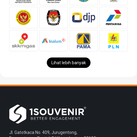
Lihat lebih banyak
Jl. Gatotkaca No. 409, Jurugentong,