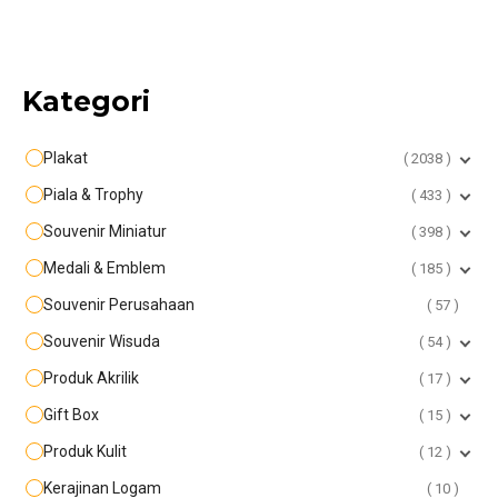
Kategori
Plakat
2038
Piala & Trophy
433
Souvenir Miniatur
398
Medali & Emblem
185
Souvenir Perusahaan
57
Souvenir Wisuda
54
Produk Akrilik
17
Gift Box
15
Produk Kulit
12
Kerajinan Logam
10