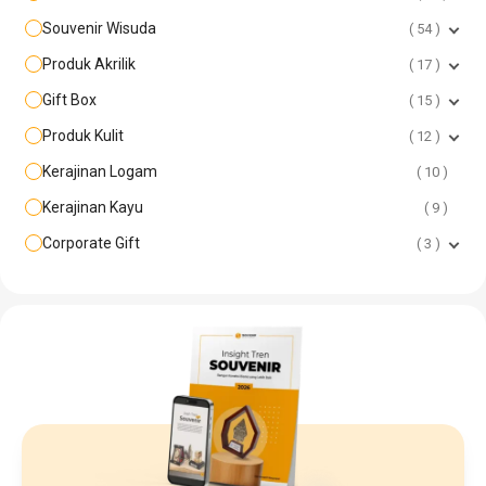
Souvenir Wisuda
54
Produk Akrilik
17
Gift Box
15
Produk Kulit
12
Kerajinan Logam
10
Kerajinan Kayu
9
Corporate Gift
3