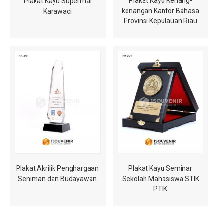
Plakat Kayu Kenang-
Plakat Kayu Supermal
kenangan Kantor Bahasa
Karawaci
Provinsi Kepulauan Riau
Plakat Akrilik Penghargaan
Plakat Kayu Seminar
Seniman dan Budayawan
Sekolah Mahasiswa STIK
PTIK