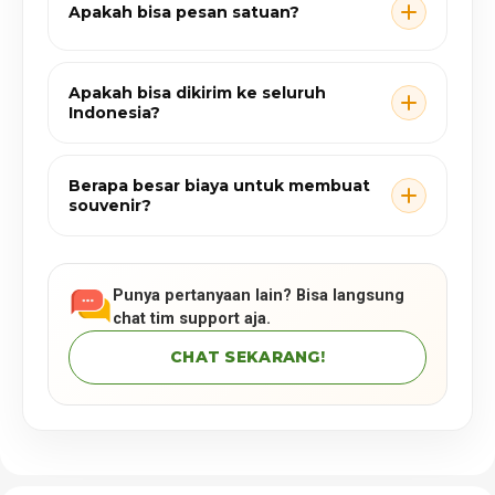
Apakah bisa pesan satuan?
Apakah bisa dikirim ke seluruh
Indonesia?
Berapa besar biaya untuk membuat
souvenir?
Punya pertanyaan lain? Bisa langsung
chat tim support aja.
CHAT SEKARANG!