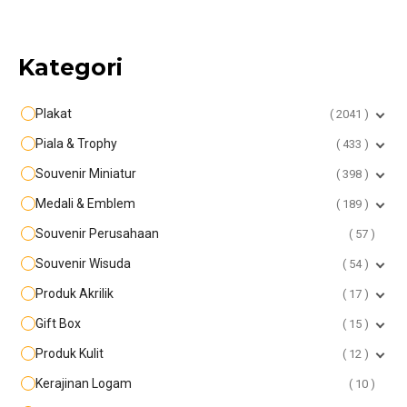
Kategori
Plakat
2041
Piala & Trophy
433
Souvenir Miniatur
398
Medali & Emblem
189
Souvenir Perusahaan
57
Souvenir Wisuda
54
Produk Akrilik
17
Gift Box
15
Produk Kulit
12
Kerajinan Logam
10