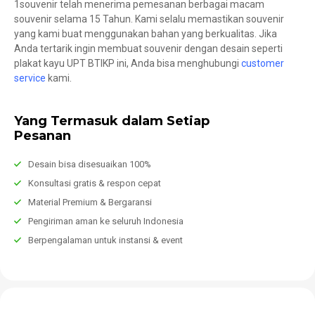
1souvenir telah menerima pemesanan berbagai macam
souvenir selama 15 Tahun. Kami selalu memastikan souvenir
yang kami buat menggunakan bahan yang berkualitas. Jika
Anda tertarik ingin membuat souvenir dengan desain seperti
plakat kayu UPT BTIKP ini, Anda bisa menghubungi
customer
service
kami.
Yang Termasuk dalam Setiap
Pesanan
Desain bisa disesuaikan 100%
Konsultasi gratis & respon cepat
Material Premium & Bergaransi
Pengiriman aman ke seluruh Indonesia
Berpengalaman untuk instansi & event