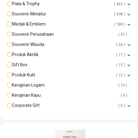
Piala & Trophy
433
Souvenir Miniatur
398
Medali & Emblem
189
Souvenir Perusahaan
57
Souvenir Wisuda
54
Produk Akrilik
17
Gift Box
15
Produk Kulit
12
Kerajinan Logam
10
Kerajinan Kayu
9
Corporate Gift
3