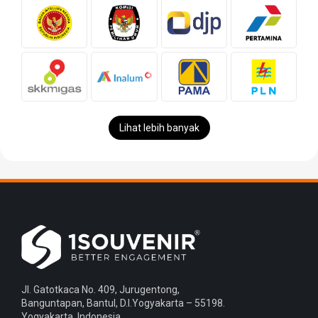
Lihat lebih banyak
Jl. Gatotkaca No. 409, Jurugentong,
Banguntapan, Bantul, D.I.Yogyakarta – 55198.
Yogyakarta, Indonesia.