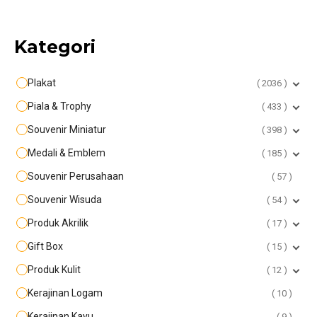
Kategori
Plakat
2036
Piala & Trophy
433
Souvenir Miniatur
398
Medali & Emblem
185
Souvenir Perusahaan
57
Souvenir Wisuda
54
Produk Akrilik
17
Gift Box
15
Produk Kulit
12
Kerajinan Logam
10
Kerajinan Kayu
9